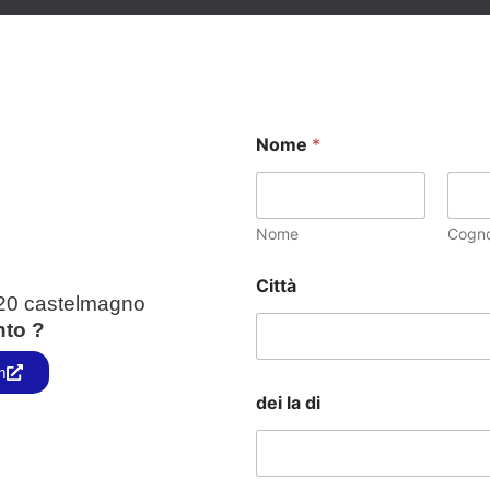
Nome
*
Nome
Cogn
Città
020 castelmagno
nto ?
m
dei la di